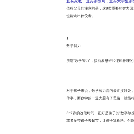
宜宾家教，宜宾家教网，宜宾大学生家教，宜
值得父母们注意的是，这8类重要的智力
也能走出佼佼者。
1
数学智力
所谓“数学智力”，指抽象思维和逻辑推理
对于孩子来说，数学智力高的最直接好处
件事，而数学的一道大题有了思路，就能相
3~7岁的这段时间，正好是孩子的“数字敏
或者多带孩子去超市，让孩子算价格、付