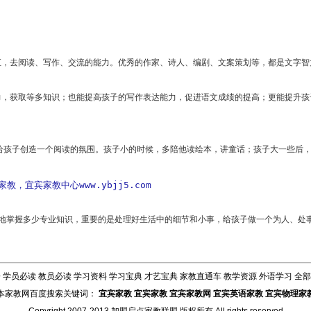
汇，去阅读、写作、交流的能力。优秀的作家、诗人、编剧、文案策划等，都是文字智
力，获取等多知识；也能提高孩子的写作表达能力，促进语文成绩的提高；更能提升孩
给孩子创造一个阅读的氛围。孩子小的时候，多陪他读绘本，讲童话；孩子大一些后
教，宜宾家教中心www.ybjj5.com
意地掌握多少专业知识，重要的是处理好生活中的细节和小事，给孩子做一个为人、处
告
学员必读
教员必读
学习资料
学习宝典
才艺宝典
家教直通车
教学资源
外语学习
全部
本家教网百度搜索关键词：
宜宾家教
宜宾家教
宜宾家教网
宜宾英语家教
宜宾物理家