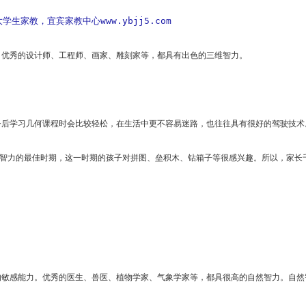
生家教，宜宾家教中心www.ybjj5.com
。优秀的设计师、工程师、画家、雕刻家等，都具有出色的三维智力。
今后学习几何课程时会比较轻松，在生活中更不容易迷路，也往往具有很好的驾驶技术
维智力的最佳时期，这一时期的孩子对拼图、垒积木、钻箱子等很感兴趣。所以，家长
的敏感能力。优秀的医生、兽医、植物学家、气象学家等，都具很高的自然智力。自然