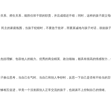
学关系、师生关系，能胜任班干部的职责，并且成绩还不错；同时，这样的孩子跟父母
、民主的家庭氛围，当孩子犯错时，不要急于批评，而要真诚地与孩子对话，鼓励孩
也包括理解、包容他人的能力。优秀的商业精英、政治领袖，都具有很高的情感智力，
孩子换位思考，当自己生气时、当自己和别人争吵时，反思一下自己是否有不恰当的言
能够相互促进，毕竟一个没发跟别人正常交流的孩子，也就谈不上控制自己的情绪。