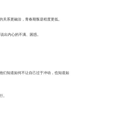
的关系更融洽，青春期叛逆程度更低。
子说出内心的不满、困惑。
他们知道如何不让自己过于冲动，也知道如
行。