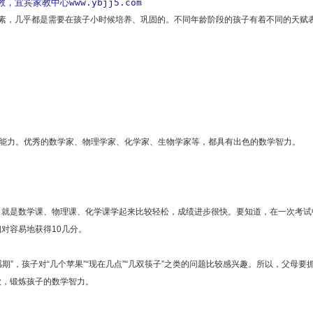
宾家教中心www.ybjj5.com
因素，几乎都是需要在孩子小时候培养、巩固的。不同年龄阶段的孩子有着不同的天赋
的能力。优秀的数学家、物理学家、化学家、生物学家等，都具有出色的数学智力。
，就是数学课、物理课、化学课学起来比较轻松，成绩进步很快。要知道，在一次考试
对容易地获得10几分。
感期”，孩子对“几个苹果”“现在几点”“几双筷子”之类的问题比较感兴趣。所以，父母
款，锻炼孩子的数学智力。