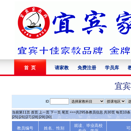
首 页
请家教
免费注册
学员库
宜宾
ID
当前第
11
页
首页
上一页
下一页
尾页
>>>共
295
条教员信息 共
30
页 每页
10
[25]
[26]
[27]
[28]
[29]
[30]
就读、毕业高校
教员编号
姓名、性别
可
专业、学历