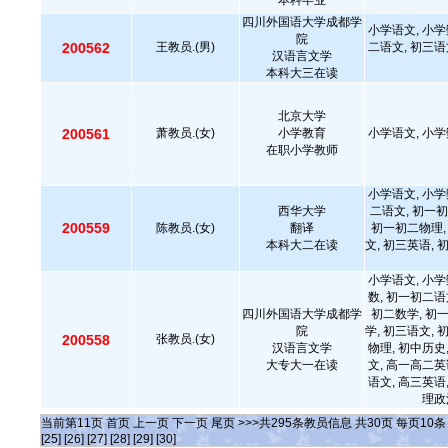
本科毕业
四川外国语大学成都学
小学语文, 小学
院
200562
王教员.(男)
二语文, 初三语
汉语言文学
本科大三在读
北京大学
200561
萧教员.(女)
小学教育
小学语文, 小学
在职小学教师
小学语文, 小学
西华大学
二语文, 初一初
200559
陈教员.(女)
翻译
初一初二物理,
本科大二在读
文, 初三英语, 
小学语文, 小学
数, 初一初二语
四川外国语大学成都学
初二数学, 初
院
学, 初三语文, 
200558
张教员.(女)
汉语言文学
物理, 初中历史
大专大一在读
文, 高一高二英
语文, 高三英语
理政
当前第
11
页
首页
上一页
下一页
尾页
>>>共
295
条教员信息 共
30
页 每页
10
[25]
[26]
[27]
[28]
[29]
[30]