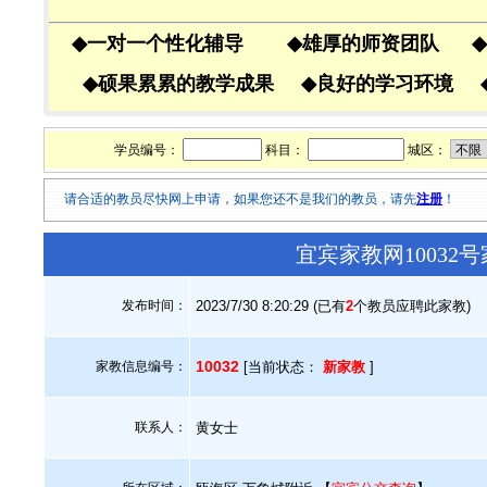
◆
一对一个性化辅导
◆
雄厚的师资团队
◆
◆
硕果累累的教学成果
◆
良好的学习环境
学员编号：
科目：
城区：
请合适的教员尽快网上申请，如果您还不是我们的教员，请先
注册
！
宜宾家教网10032
发布时间：
2023/7/30 8:20:29 (已有
2
个教员应聘此家教)
10032
家教信息编号：
[当前状态：
新家教
]
联系人：
黄女士