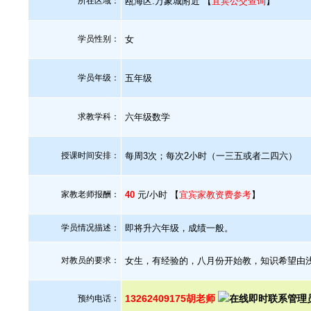
所在区域：
瓯海区.万象城附近 【
宜宾公交查询
】
学员性别：
女
学员年级：
五年级
求教学科：
六年级数学
授课时间安排：
每周3次；每次2小时（一三五或者二四六）
家教老师报酬：
40
元/小时 【
宜宾家教资费参考
】
学员情况描述：
即将升六年级，成绩一般。
对教员的要求：
女生，有经验的，八月份开始教，知识希望由
13262409175胡老师
预约电话：