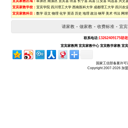
宜宾家教区域：
翠屏区
南溪区
宜宾县
珙县
长宁县
高县
江安县
筠连县
兴文
宜宾家教学校：
宜宾学院
四川理工大学
西南医科大学
成都理工大学
四川农
宜宾家教科目：
数学
语文
物理
化学
英语
历史
地理
政治
钢琴
美术
书法
网球
请家教
-
做家教
-
收费标准
-
宜宾
13262409175胡
联系电话:
宜宾家教网
宜宾家教中心
宜宾数学家教
宜
国家工信部备案许可
Copyright 2007-2026
加