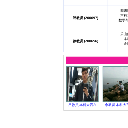
四川
本科
郎教员 (200697)
数学
乐山
本
徐教员 (200656)
金
吕教员.本科大四在
余教员.本科大