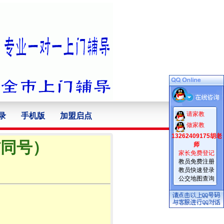
请家教
录
手机版
加盟启点
做家教
13262409175胡老
信同号）
师
家长免费登记
教员免费注册
教员快速登录
公交地图查询