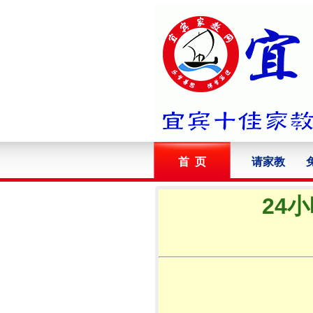
首 页
请家教
24