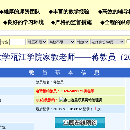
◆
雄厚的师资团队
◆
丰富的教学经验
◆
高效的辅
果
◆
良好的学习环境
◆
严格的监督措施
◆
全程的
专业:
学瓯江学院家教老师——蒋教员（20
教 员 基 本 信 息
教员姓名：蒋教员
电话预约教员： 13262409175胡老师
岁）
QQ在线预约：
1
最后登录：2016/7/1 10:39:02 登录了
次
学院