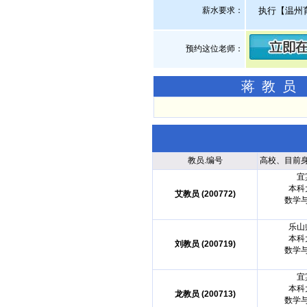
薪水要求：
执行【温州
预约这位老师：
蒋教员
教员.编号
高校、目前
宜
本科
艾教员 (200772)
数学
乐山
本科
刘教员 (200719)
数学
宜
本科
龙教员 (200713)
数学