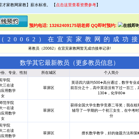
育才家教网家教】薪水标准。
【
点击这里查看资费参考
】
预约电话: 13262409175胡老师 QQ即时预约:
（20062）在宜宾家教网的成功
蒋教员（20062）在宜宾家教网暂无成功接单记录!
数学其它最新教员（
更多教员信息
）
身份、专业、性别
所在城区
个人简介
宾学院
英语四六级均500➕高分通过，数学专业
大三在读
翠屏区
前百分之十，高中英语没有下过一百三，
与应用数学
130➕，化学80➕
女
师范学院
获得全国大学生数学竞赛二等奖；我在校
大一在读
翠屏区
辅导了一学期的一个初三女生，在中考时
与应用数学
分
女
宾学院
大二在读
翠屏区
擅长数学教学，好的做题方法和策
与应用数学