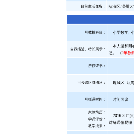
目前生活住所：
瓯海区.温州大
可教授科目：
小学数学, 小
本人温和耐心
自我描述、特长展示
：
悉。
(
2年教
所获证书
：
可授课区域描述：
鹿城区, 瓯海
可授课时间：
时间面议
家教简历：
2016.3.江
学员评价：
讲解通俗易懂
教学成果：