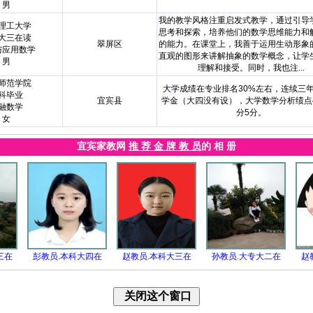
男
我的教学风格注重启发式教学，通过引导
理工大学
思考和探索，培养他们的数学思维能力和
大三在读
翠屏区
的能力。在课堂上，我善于运用生动形象
与应用数学
直观的图形来讲解抽象的数学概念，让学
男
理解和接受。同时，我也注...
师范学院
大学成绩在专业排名30%左右，连续三
科毕业
宜宾县
学金（大四没有设），大学数学分析绩点4
融数学
分5分。
女
宜宾家教网
推 荐 金 牌 教 员
的 相 册
三在
彭教员.本科大四在
赵教员.本科大三在
孙教员.大专大二在
赵